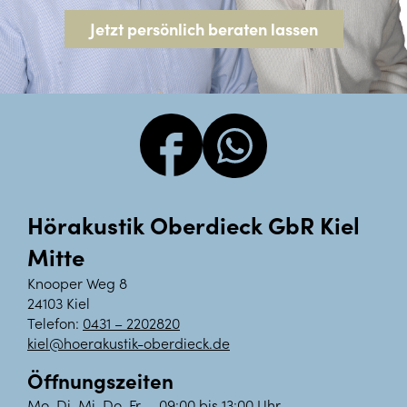
Jetzt persönlich beraten lassen
Hörakustik Oberdieck GbR Kiel
Mitte
Knooper Weg 8
24103 Kiel
Telefon:
0431 – 2202820
kiel@hoerakustik-oberdieck.de
Öffnungszeiten
Mo, Di, Mi, Do, Fr
09:00 bis 13:00 Uhr